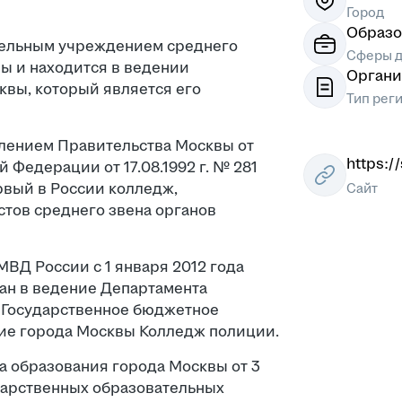
Город
Образо
тельным учреждением среднего
Сферы д
ы и находится в ведении
Органи
квы, который является его
Тип рег
влением Правительства Москвы от
https:/
 Федерации от 17.08.1992 г. № 281
рвый в России колледж,
Сайт
тов среднего звена органов
ВД России с 1 января 2012 года
ан в ведение Департамента
 Государственное бюджетное
ие города Москвы Колледж полиции.
а образования города Москвы от 3
дарственных образовательных