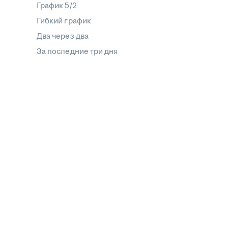
График 5/2
Гибкий график
Два через два
За последние три дня