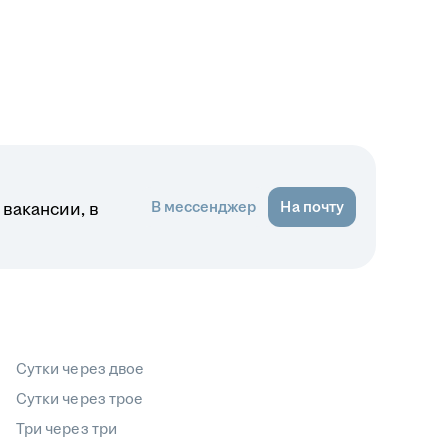
В мессенджер
На почту
вакансии, в
Сутки через двое
Сутки через трое
Три через три