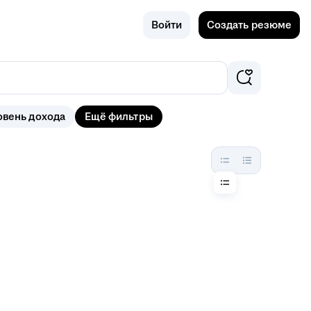
Поиск
Ковров
Войти
Создать резюме
овень дохода
Ещё фильтры