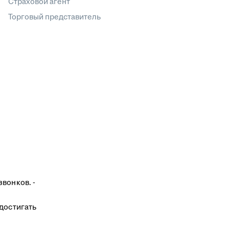
Страховой агент
Торговый представитель
вонков. -
 достигать