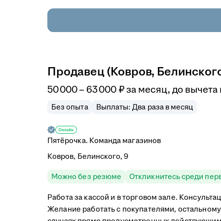
Продавец (Ковров, Белинского
50 000
–
63 000
₽
за месяц,
до вычета
Без опыта
Выплаты: Два раза в месяц
Пятёрочка. Команда магазинов
Ковров, Белинского, 9
Можно без резюме
Откликнитесь среди пер
Работа за кассой и в торговом зале. Консульт
Желание работать с покупателями, остальному
случаях прямо предусмотренных действующим