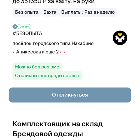
до
331 650
₽
за вахту,
на руки
Без опыта
Вахта
Выплаты: Раз в неделю
#БЕЗОПЫТА
посёлок городского типа Нахабино
Аникеевка
и еще
2
Можно без резюме
Откликнитесь среди первых
Откликнуться
Комплектовщик на склад
Брендовой одежды