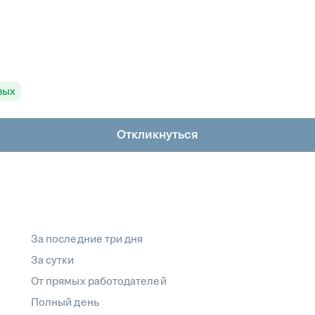
вых
Откликнуться
За последние три дня
За сутки
От прямых работодателей
Полный день