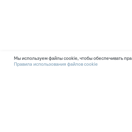
Мы используем файлы cookie, чтобы обеспечивать пра
Правила использования файлов cookie
Зарплата.ру
Условия пользования
Этика и комплаенс
Горячая линия по вопросам этики
и комплаенс
Помощь