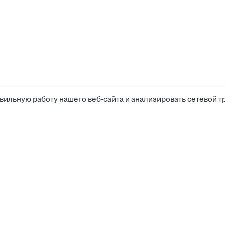
вильную работу нашего веб-сайта и анализировать сетевой т
Соискателям
Боты 
Вакансии
Компании
Работа
Калькулятор зарплаты
Работа
Работ
Работодателям
Работа