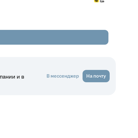
В мессенджер
На почту
пании и в