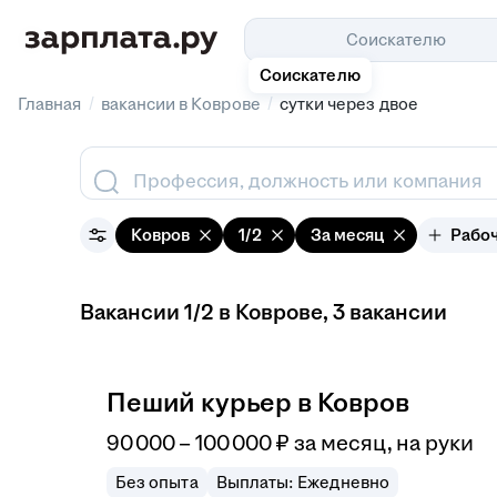
Соискателю
Соискателю
/
/
Главная
вакансии в Коврове
сутки через двое
Профессия, должность или компания
Ковров
1/2
За месяц
Рабо
Вакансии 1/2 в Коврове
, 3 вакансии
Пеший курьер в Ковров
90 000
–
100 000
₽
за месяц,
на руки
Без опыта
Выплаты: Ежедневно