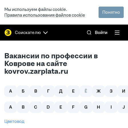
Мы используем файлы cookie.
Понятно
Правила использования файлов cookie
Соискателю
Войти
Вакансии по профессии в
Коврове на сайте
kovrov.zarplata.ru
А
Б
В
Г
Д
Е
Ё
Ж
З
И
A
B
C
D
E
F
G
H
I
J
цветовод