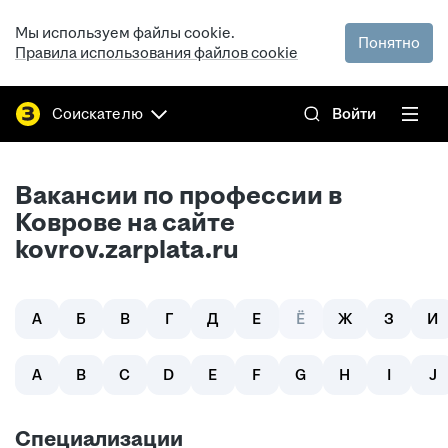
Мы используем файлы cookie.
Понятно
Правила использования файлов cookie
Соискателю
Войти
Вакансии по профессии в
Коврове на сайте
kovrov.zarplata.ru
А
Б
В
Г
Д
Е
Ё
Ж
З
И
A
B
C
D
E
F
G
H
I
J
Специализации