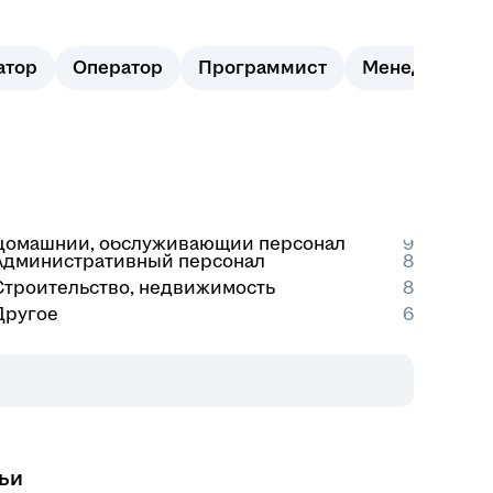
атор
Оператор
Программист
Менеджер
Домашний, обслуживающий персонал
9
Административный персонал
8
Строительство, недвижимость
8
Другое
6
ьи