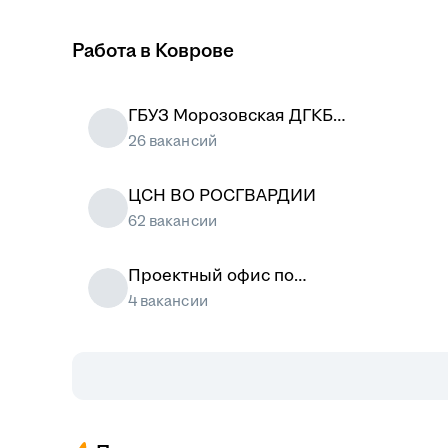
Работа в Коврове
ГБУЗ Морозовская ДГКБ
ДЗМ
26 вакансий
ЦСН ВО РОСГВАРДИИ
62 вакансии
Проектный офис по
развитию туризма и
4 вакансии
гостеприимства Москвы